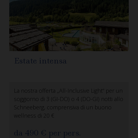
Estate intensa
L
La nostra offerta „All-Inclusive Light“ per un
Va
soggiorno di 3 (GI-DO) o 4 (DO-GI) notti allo
se
Schneeberg, comprensiva di un buono
7
wellness di 20 €
da
490 €
per pers.