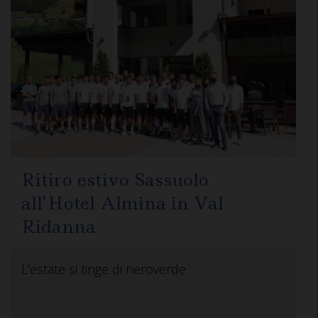
Ritiro estivo Sassuolo
all’Hotel Almina in Val
Ridanna
L’estate si tinge di neroverde