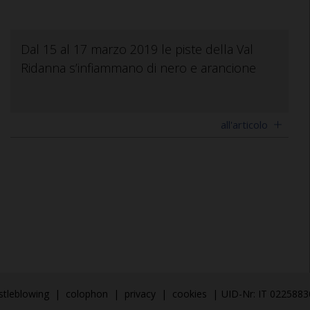
Dal 15 al 17 marzo 2019 le piste della Val
Ridanna s’infiammano di nero e arancione
all'articolo
stleblowing
|
colophon
|
privacy
|
cookies
|
UID-Nr: IT 022588