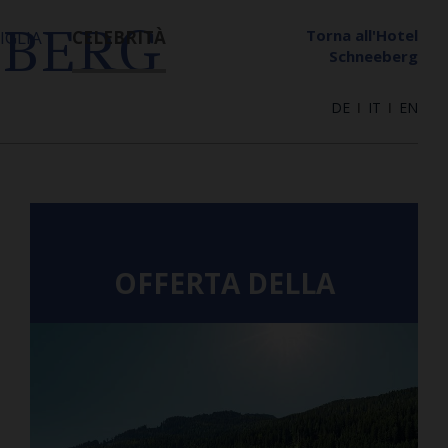
BERG
Torna all'Hotel
IGLIA
CELEBRITÀ
Schneeberg
DE
ǀ
IT
ǀ
EN
OFFERTA DELLA
SETTIMANA