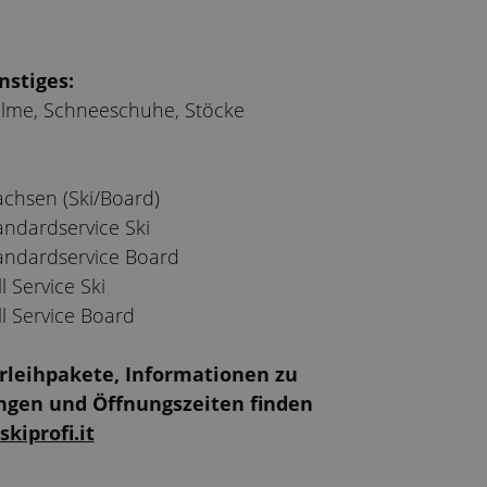
nstiges:
lme, Schneeschuhe, Stöcke
chsen (Ski/Board)
andardservice Ski
andardservice Board
l Service Ski
ll Service Board
erleihpakete, Informationen zu
ungen und Öffnungszeiten finden
kiprofi.it