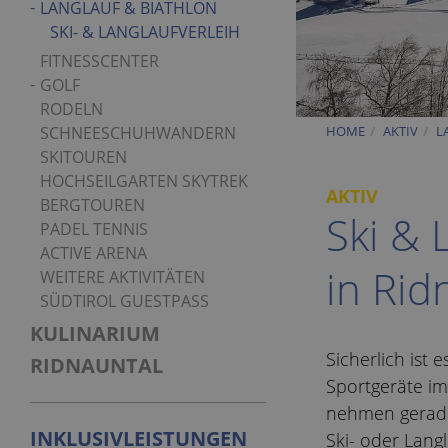
LANGLAUF & BIATHLON
SKI- & LANGLAUFVERLEIH
FITNESSCENTER
GOLF
RODELN
HOME
AKTIV
L
SCHNEESCHUHWANDERN
SKITOUREN
HOCHSEILGARTEN SKYTREK
AKTIV
BERGTOUREN
Ski & 
PADEL TENNIS
ACTIVE ARENA
in Rid
WEITERE AKTIVITÄTEN
SÜDTIROL GUESTPASS
KULINARIUM
Sicherlich ist
RIDNAUNTAL
Sportgeräte im
nehmen gerade
INKLUSIVLEISTUNGEN
Ski- oder Langl