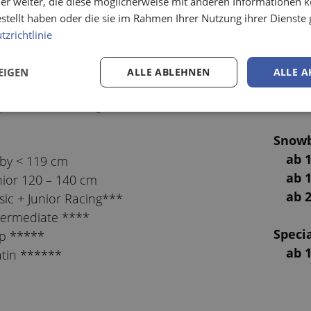
er weiter, die diese möglicherweise mit anderen Informationen k
Schuh
 einen Tag)
estellt haben oder die sie im Rahmen Ihrer Nutzung ihrer Dienst
ab 
zrichtlinie
ab 
nior basic
ab 
sic nowax***
EIGEN
ALLE ABLEHNEN
ALLE A
ab 
termediate classic & skating ****
ab 1
p classic & skating *****
Snowb
ab 1
by < 119 cm
ab 1
nior 120 – 140 cm
ab 2
sic + Junior Racing***
termediate ****
Specia
p *****
ab 1
atin ******