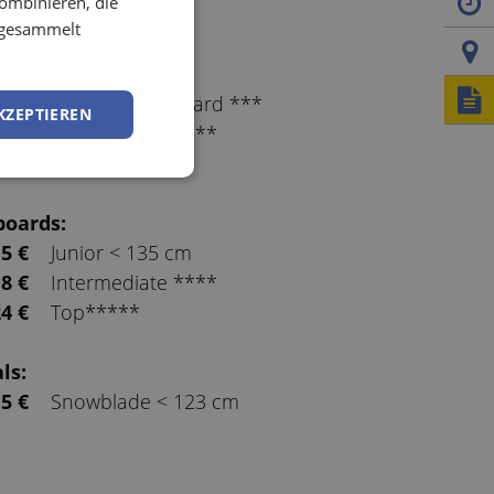
ombinieren, die
e:
ITALIAN
e gesammelt
4 €
Baby < Gr. 35
5 €
Junior > Gr. 36
7 €
Basic + Snowboard ***
KZEPTIEREN
8 €
Intermediate ****
0 €
Top*****
oards:
5 €
Junior < 135 cm
8 €
Intermediate ****
4 €
Top*****
ls:
5 €
Snowblade < 123 cm