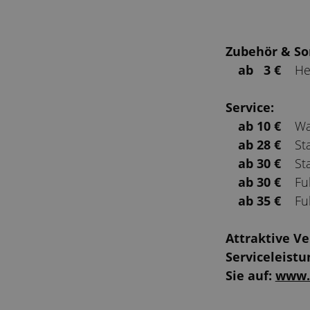
Zubehör & So
ab 3 €
He
Service:
ab 10 €
Wa
ab 28 €
St
ab 30 €
St
ab 30 €
Ful
ab 35 €
Fu
Attraktive V
Serviceleist
Sie auf:
www.s