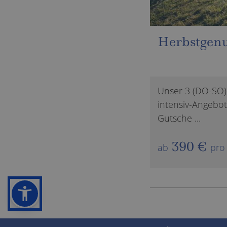
ellness intensiv
Frühlingsz
(SO-DO) Tage Kurz-und-
Unser 3 (DO-SO)
e „All-Inclusive Light“ und 20€
intensiv-Angebot.
Gutsche ...
460 €
ab
pro
zum Angebot