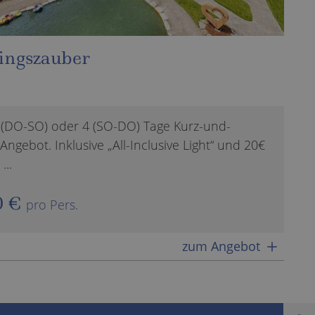
 7=6 Familienangebot
er-Familienurlaub in Südtirol (Bleib 7 zahle
sive „All-Inclusive Light“
zum Angebot