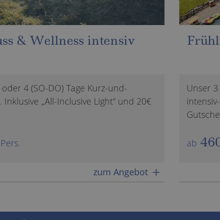
auber
Unser
 oder 4 (SO-DO) Tage Kurz-und-
Spätsomm
 Inklusive „All-Inclusive Light“ und 20€
6). Inklu
7=6
 Pers.
zum Angebot