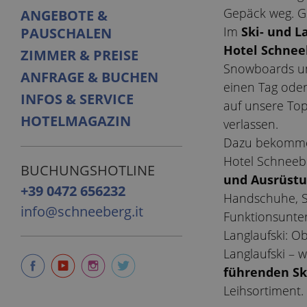
Gepäck weg. Ge
ANGEBOTE &
Im
Ski- und L
PAUSCHALEN
Hotel Schnee
ZIMMER & PREISE
Snowboards und
ANFRAGE & BUCHEN
einen Tag oder
INFOS & SERVICE
auf unsere Top
HOTELMAGAZIN
verlassen.
Dazu bekommen
Hotel Schnee
BUCHUNGSHOTLINE
und Ausrüst
+39 0472 656232
Handschuhe, S
info@schneeberg.it
Funktionsunte
Langlaufski: Ob
Langlaufski – w
führenden Sk
Leihsortiment.