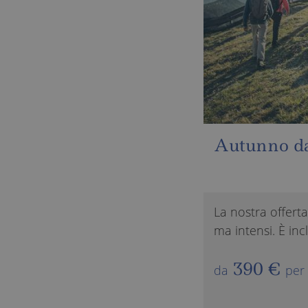
la
Magia di p
I-DO) o 4 (DO-GI) giorni brevi
La nostra offerta
vizio „All-Inclusive Ligh ...
di 3 (GI-DO) o 4 
460 €
da
per