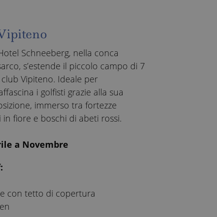
Vipiteno
l’Hotel Schneeberg, nella conca
 Isarco, s’estende il piccolo campo di 7
club Vipiteno. Ideale per
ffascina i golfisti grazie alla sua
osizione, immerso tra fortezze
 in fiore e boschi di abeti rossi.
rile a Novembre
:
e con tetto di copertura
een