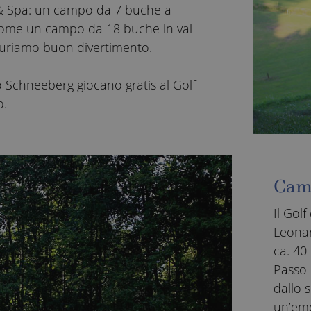
 & Spa: un campo da 7 buche a
come un campo da 18 buche in val
uguriamo buon divertimento.
lo Schneeberg giocano gratis al Golf
o.
Camp
Il Gol
Leonar
ca. 40 
Passo 
dallo 
un’emo