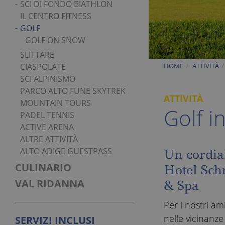
SCI DI FONDO BIATHLON
IL CENTRO FITNESS
GOLF
GOLF ON SNOW
SLITTARE
HOME
ATTIVITÀ
CIASPOLATE
SCI ALPINISMO
PARCO ALTO FUNE SKYTREK
ATTIVITÀ
MOUNTAIN TOURS
Golf i
PADEL TENNIS
ACTIVE ARENA
ALTRE ATTIVITÀ
ALTO ADIGE GUESTPASS
Un cordial
CULINARIO
Hotel Sch
VAL RIDANNA
& Spa
Per i nostri am
nelle vicinanz
SERVIZI INCLUSI