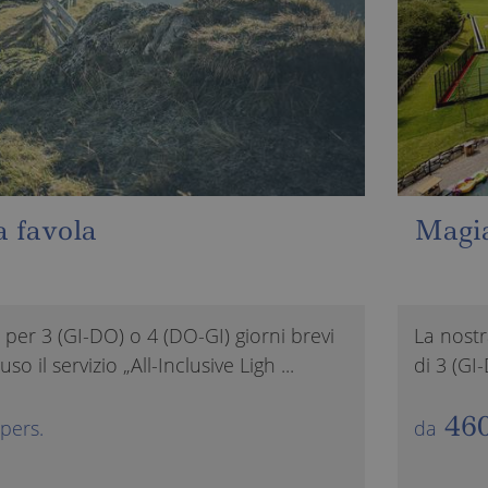
rimavera
La no
 „All-Inclusive Light“ per un soggiorno
Vacanze p
(DO-GI) notti allo Schneeberg e un b ...
„All-Incl
7=6
 pers.