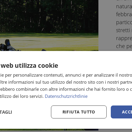
natura
febbra
partic
strett
rappre
che per
Apert
 web utilizza cookie
ie per personalizzare contenuti, annunci e per analizzare il nostro 
Campo
re informazioni sul tuo utilizzo del nostro sito con i nostri partne
18-
trebbero combinarle con altre informazioni che hai fornito loro o
Driv
ilizzo dei loro servizi.
Datenschutzrichtlinie
Put
Chi
TAGLI
RIFIUTA TUTTO
ACC
Pro