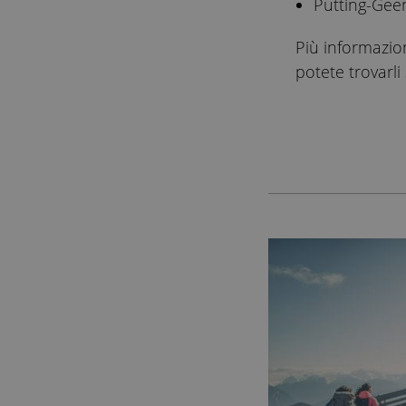
Putting-Gee
Più informazion
potete trovarli