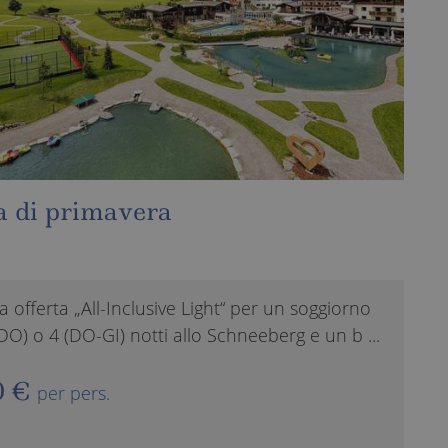
stra offerta 7=6
er tutta la famiglia (7 = 6) incluso il servizio
usive Light“